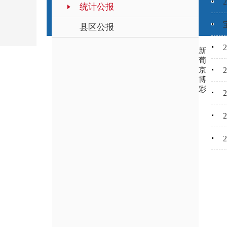
统计公报
县区公报
新
葡
京
博
彩