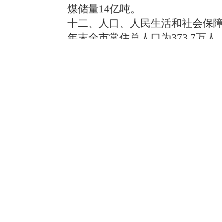
煤储量14亿吨。
十二、人口、人民生活和社会保
年末全市常住总人口为373.7万人
3.68‰。
城市居民人均可支配收入859
民人均纯收入2231元，增长10%，
入年平均增长分别为10％和7.7％。
社会保障事业进一步推进。年末
10.46万人；失业保险参保单位1
工35.8万人，增加2.8万人；工
单位175户，职工4.89万人，增
6900万元，医疗保险基金21700
按时足额为全市11.04万名
疗保险基金18200万元，工伤医
障的下岗职工按时发放基本生活费1