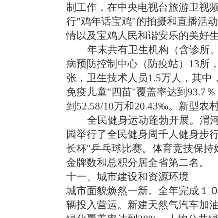
制工作，在中央电视台旅游卫视
行"鸡年话宝鸡"的拍摄和直播活
情以及
宝鸡人民和谐安乐的美好
年末共有卫生机构（含诊所、社
病预防控制中心（防疫站）13所，
张，卫生技术人员1.5万人，其中，
免疫儿童"四苗"覆盖率达到93.
到52.58/10万和20.43‰。
全民健身运动蓬勃开展。渭河
园举行了全民健身周千人健身步行活
长杯"乒乓球比赛。体育竞技保持
金牌数和总积分居全省第二名。
十一、城市建设和资源环境
城市面貌焕然一新。全年完成１
辆投入营运。新建天然气汽车加油