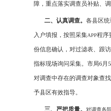
障，
重点落实调查员补贴、调
二、认真调查。
各县区
统
入户
填报
，按照
采集
程序
APP
份信息确认，对
过滤表
、跟访
指标
现场
询问采集。市局
6月
对调查中存在的调查对象查找
予县区有效指导。
三、严把质量。
对调查各