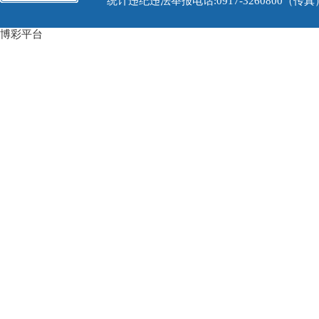
统计违纪违法举报电话:0917-3260800（传
博彩平台