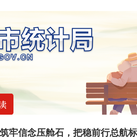
筑牢信念压舱石，把稳前行总航