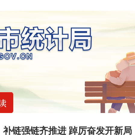
补链强链齐推进 踔厉奋发开新局