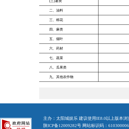
(三)薯类
二、油料
三、棉花
四、麻类
五、烟叶
六、药材
七、蔬菜
八、瓜果类
九、其他农作物
主办：太阳城娱乐 建议使用IE8.0以上版本浏览
陕ICP备12009282号
网站标识码：61030000